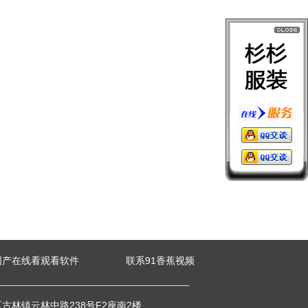
国产在线看观看软件
联系91香蕉视频
海曙区古林镇云林中路238号F2座南2楼